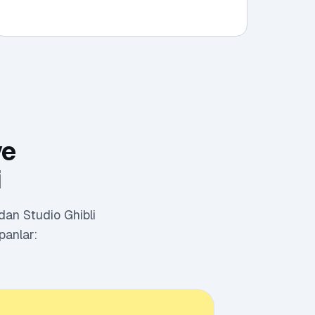
ye
i
dan Studio Ghibli
apanlar: