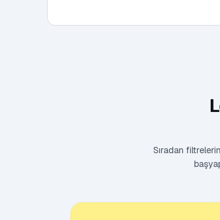
L
Sıradan filtreler
başyapı