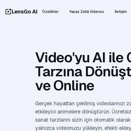
LensGo AI
Özellikler
Yapay Zekâ Videosu
İletişim
Video'yu AI ile 
Tarzına Dönüşt
ve Online
Gerçek hayattan çekilmiş videolarınızı z
etkileyici animelere dönüştürün. Ücret
sanat tarzlarını sizin için otomatik olar
yalnızca videonuzu yükleyin, efekti ekle