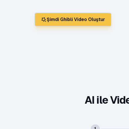
Şimdi Ghibli Video Oluştur
AI ile Vi
1