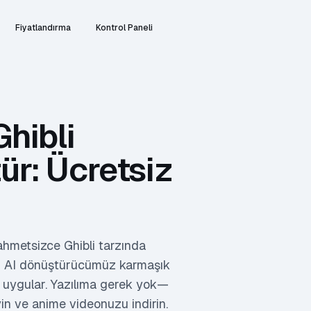
Fiyatlandırma
Kontrol Paneli
Ghibli
ür: Ücretsiz
ahmetsizce Ghibli tarzında
siz AI dönüştürücümüz karmaşık
ak uygular. Yazılıma gerek yok—
yin ve anime videonuzu indirin.