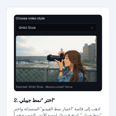
2. اختر "نمط جيبلي"
اذهب إلى قائمة "اختيار نمط الفيديو" المنسدلة واختر
"نمط جيبلي". امنح فيديوك لمسة الأنمي الشهيرة فوراً.