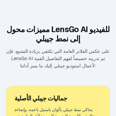
مميزات محول LensGo AI للفيديو
إلى نمط جيبلي
على عكس الفلاتر العامة التي تكتفي بزيادة التشبع، فإن
LensGo AI تم تدريبه خصيصاً لفهم التفاصيل الفنية
لأعمال استوديو جيبلي. إليك ما يميز أداتنا:
جماليات جيبلي الأصلية
يحاكي نمط جيبلي بألوان باستيل ناعمة، وإضاءة
حالمة، واللمسة البصرية المميزة لأعمال استوديو